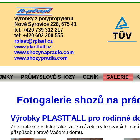
výrobky z polypropylenu
Nové Syrovice 228, 675 41
tel: +420 739 312 217
tel: +420 602 200 555
rplast@rplast.cz
www.plastfall.cz
www.shozynapradlo.com
www.shozypradla.com
DOMKY
PRŮMYSLOVÉ SHOZY
CENÍK
GALERIE
K
Fotogalerie shozů na pr
Výrobky PLASTFALL pro rodinné d
Zde naleznete fotografie ze zakázek realizovaných naší
přizpůsobit právě Vašemu domu.