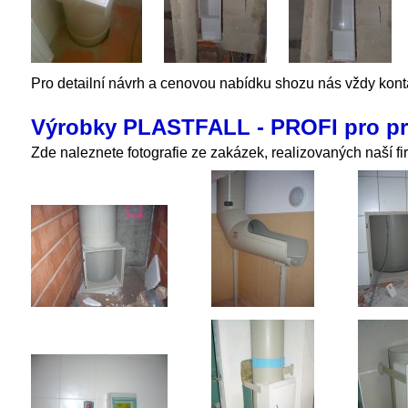
Pro detailní návrh a cenovou nabídku shozu nás vždy konta
Výrobky PLASTFALL - PROFI pro pr
Zde naleznete fotografie ze zakázek, realizovaných naší fi