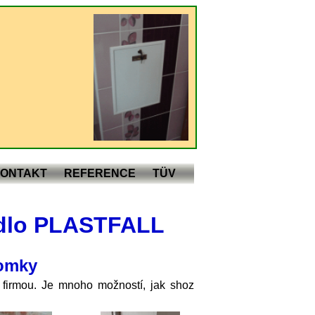
ONTAKT
REFERENCE
TÜV
ádlo PLASTFALL
omky
 firmou. Je mnoho možností, jak shoz