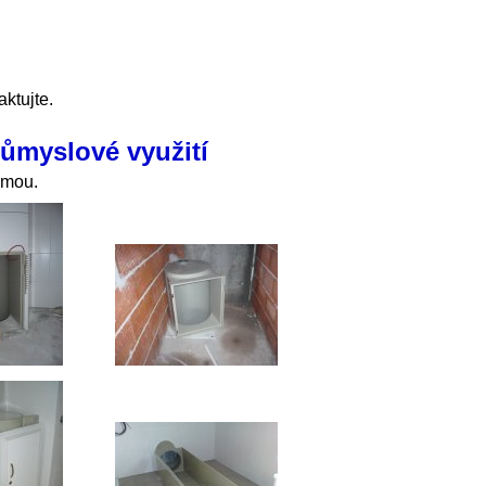
ktujte.
ůmyslové využití
rmou.